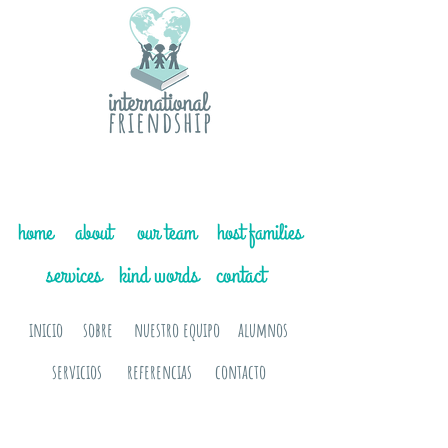
home
about
our team
host families
services
kind words
contact
inicio
sobre
nuestro equipo
alumnos
servicios
referencias
contacto