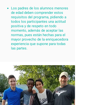
Los padres de los alumnos menores
de edad deben comprender estos
requisitos del programa, pidiendo a
todos los participantes una actitud
positiva y de respeto en todo
momento, además de aceptar las
normas, pues están hechas para el
mayor provecho de la enriquecedora
experiencia que supone para todas
las partes.