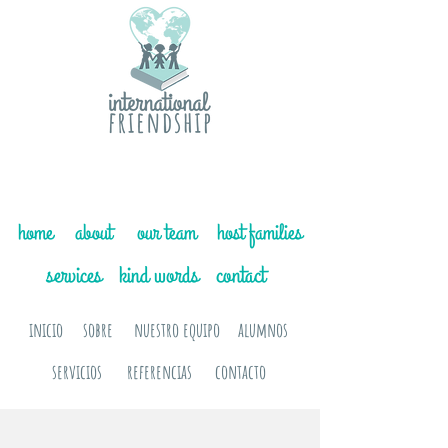
home
about
our team
host families
services
kind words
contact
inicio
sobre
nuestro equipo
alumnos
servicios
referencias
contacto